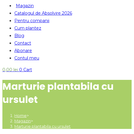
Magazin
Catalogul de Absolvire 2026
Pentru companii
Cum plantez
Blog
Contact
Abonare
Contul meu
0,00
lei
0
Cart
Marturie plantabila cu
ursulet
Home
>
Magazin
>
Marturie plantabila cu ursulet