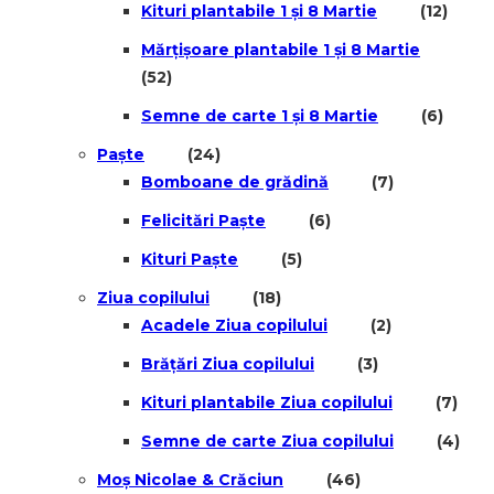
Kituri plantabile 1 și 8 Martie
(12)
Mărțișoare plantabile 1 și 8 Martie
(52)
Semne de carte 1 și 8 Martie
(6)
Paște
(24)
Bomboane de grădină
(7)
Felicitări Paște
(6)
Kituri Paște
(5)
Ziua copilului
(18)
Acadele Ziua copilului
(2)
Brățări Ziua copilului
(3)
Kituri plantabile Ziua copilului
(7)
Semne de carte Ziua copilului
(4)
Moș Nicolae & Crăciun
(46)