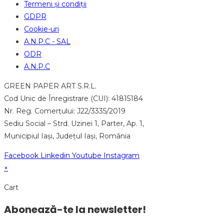
Termeni și condiții
GDPR
Cookie-uri
A.N.P.C - SAL
ODR
A.N.P.C
GREEN PAPER ART S.R.L.
Cod Unic de Înregistrare (CUI): 41815184
Nr. Reg. Comerțului: J22/3335/2019
Sediu Social – Strd. Uzinei 1, Parter, Ap. 1,
Municipiul Iași, Județul Iași, România
Facebook
Linkedin
Youtube
Instagram
×
Cart
Abonează-te la newsletter!