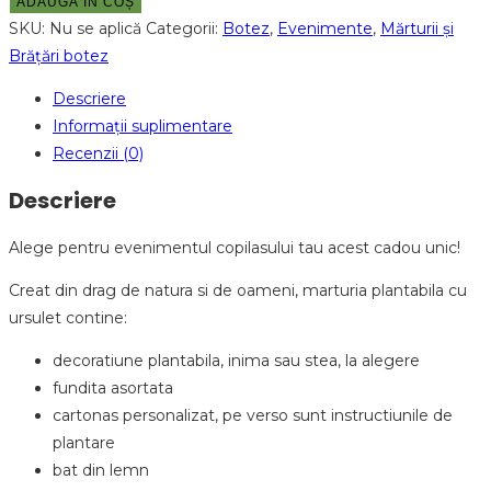
ADAUGĂ ÎN COȘ
SKU:
Nu se aplică
Categorii:
Botez
,
Evenimente
,
Mărturii și
Brățări botez
Descriere
Informații suplimentare
Recenzii (0)
Descriere
Alege pentru evenimentul copilasului tau acest cadou unic!
Creat din drag de natura si de oameni, marturia plantabila cu
ursulet contine:
decoratiune plantabila, inima sau stea, la alegere
fundita asortata
cartonas personalizat, pe verso sunt instructiunile de
plantare
bat din lemn