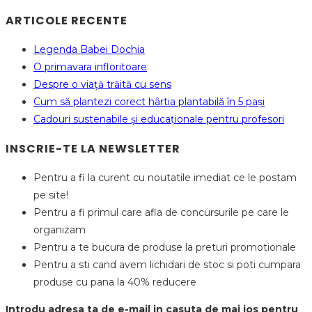
ARTICOLE RECENTE
Legenda Babei Dochia
O primavara infloritoare
Despre o viață trăită cu sens
Cum să plantezi corect hârtia plantabilă în 5 pași
Cadouri sustenabile și educaționale pentru profesori
INSCRIE-TE LA NEWSLETTER
Pentru a fi la curent cu noutatile imediat ce le postam
pe site!
Pentru a fi primul care afla de concursurile pe care le
organizam
Pentru a te bucura de produse la preturi promotionale
Pentru a sti cand avem lichidari de stoc si poti cumpara
produse cu pana la 40% reducere
Introdu adresa ta de e-mail in casuta de mai jos pentru