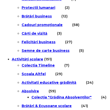
Protectii lumanari
(2)
Brățări business
(12)
Cadouri promoționale
(58)
Cărți de vizită
(3)
Felicitări business
(27)
Semne de carte business
(5)
Activități școlare
(151)
Colectia Timeline
(7)
Scoala Altfel
(29)
Activitati educative grădiniță
(24)
Absolvire
(59)
Colecția "Grădina Absolvenților"
(4)
Brățări & Ecusoane școlare
(41)