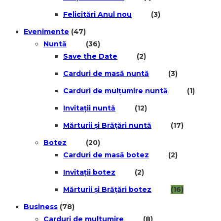
Felicitări Anul nou
(3)
Evenimente
(47)
Nuntă
(36)
Save the Date
(2)
Carduri de masă nuntă
(3)
Carduri de mulțumire nuntă
(1)
Invitații nuntă
(12)
Mărturii și Brățări nuntă
(17)
Botez
(20)
Carduri de masă botez
(2)
Invitații botez
(2)
Mărturii și Brățări botez
(16)
Business
(78)
Carduri de multumire
(8)