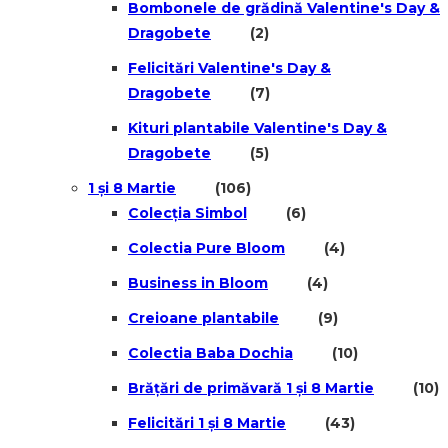
Bombonele de grădină Valentine's Day &
Dragobete
(2)
Felicitări Valentine's Day &
Dragobete
(7)
Kituri plantabile Valentine's Day &
Dragobete
(5)
1 și 8 Martie
(106)
Colecția Simbol
(6)
Colectia Pure Bloom
(4)
Business in Bloom
(4)
Creioane plantabile
(9)
Colectia Baba Dochia
(10)
Brățări de primăvară 1 și 8 Martie
(10)
Felicitări 1 și 8 Martie
(43)