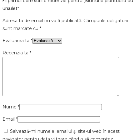
Fii primul care scrii o recenzie pentru „Marturie plantabila cu
ursulet”
Adresa ta de email nu va fi publicată.
Câmpurile obligatorii
sunt marcate cu
*
Evaluarea ta
*
Recenzia ta
*
Nume
*
Email
*
Salvează-mi numele, emailul și site-ul web în acest
navigator pentru data viitoare când o să comentez.